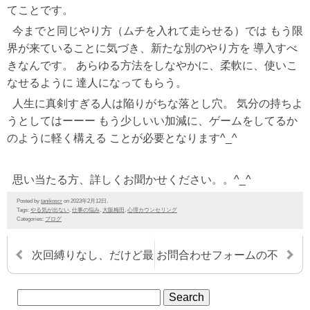
てことです。
今までと同じやり方（ムチを入れて走らせる）では もう限
界が来ていることに気づき、新たな別のやり方を 導入すべ
きなんです。 あらゆる方法をしなやかに、柔軟に、使いこ
なせるように 達人になってもらう。
人生に真剣すぎる人は陥りがちな落とし穴。 気分の持ちよ
うとしてはーーー もう少しいい加減に、ゲームをしてるか
のように軽く構える ことが必要となります^_^
思い当たる方、詳しくお聞かせください。。^_^
Posted by
tanikoscr
on 2023年2月12日.
Tags:
やる気が出ない
,
仕事の悩み
,
大阪梅田
,
心理カウンセリング
Categories:
ブログ
次回縛りなし、だけど最
お問合わせフォームの不
低3回は来てほしいかな
具合について。。
(≧∀≦)